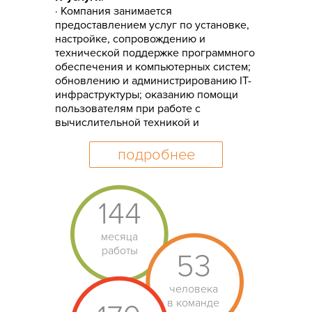
· Компания занимается
предоставлением услуг по установке,
настройке, сопровождению и
технической поддержке программного
обеспечения и компьютерных систем;
обновлению и администрированию IT-
инфраструктуры; оказанию помощи
пользователям при работе с
вычислительной техникой и
программными продуктами.
Стоимость IT-сопровождения:
от 5 000
подробнее
₽/час
Игровая графика
:
144
Работаем с графикой всех видов: 2D,
3D, анимации, с нуля и до финала.
Ориентируемся в происходящем на
месяца
рынке игр, понимаем актуальные
работы
53
тренды в графике и работаем со всеми
распространенными пайплайнами
производства. Наши сильные
человека
компетенции:
в команде