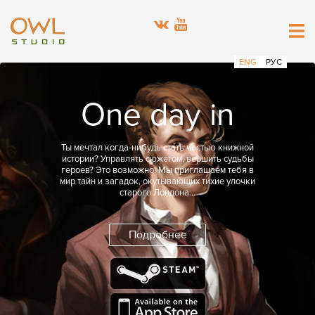
ENG
РУС
One day in
London
Ты мечтал когда-нибудь стать частью книжной
истории? Управлять сюжетом, вершить судьбы
героев? Это возможно. Мы приглашаем тебя в
мир тайн и загадок, окутывающих тихие улочки
старого Лондона…
Подробнее