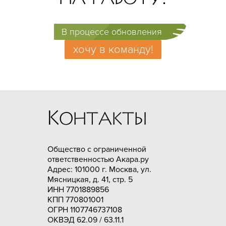
Навык, которым мы больше всего
гордимся - это умение
профессионально вдохновляться
В процессе обновления
проектами нашего Клиента.
хочу в команду!
Будем рады сотрудничеству!
пор
Контакты
Общество с ограниченной
ответственностью Акара.ру
Адрес: 101000 г. Москва, ул.
Мясницкая, д. 41, стр. 5
ИНН 7701889856
КПП 770801001
ОГРН 1107746737108
ОКВЭД 62.09 / 63.11.1