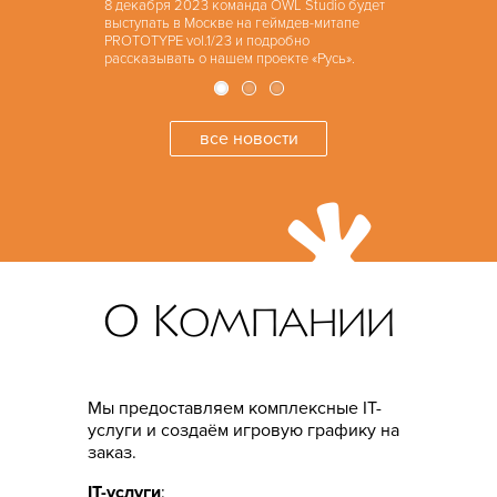
8 декабря 2023 команда OWL Studio будет
2023 год
выступать в Москве на геймдев-митапе
PROTOTYPE vol.1/23 и подробно
рассказывать о нашем проекте «Русь».
все новости
О Компании
Мы предоставляем комплексные IT-
услуги и создаём игровую графику на
заказ.
IT-услуги
: